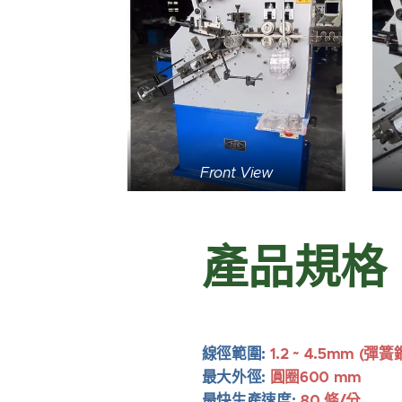
Front View
產品規格
線徑範圍:
1.2 ~ 4.5mm (彈
最大外徑:
圓圈60
0 mm
最快生產速度:
80 條/分