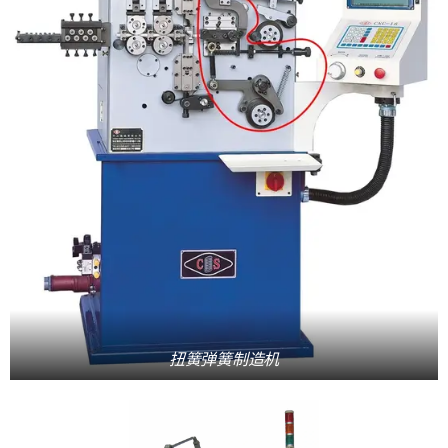
扭簧弹簧制造机