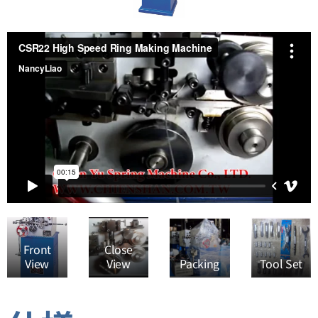
Front
Close
View
View
Packing
Tool Set