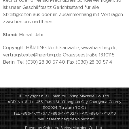
Rechts oder öffentlich-rechtliches Sondervermögen, so
ist unser Geschäftssitz Gerichtsstand für alle
Streitigkeiten aus oder im Zusammenhang mit Verträgen
zwischen uns und Ihnen.
Stand:
Monat, Jahr
Copyright: HÄRTING Rechtsanwälte, www.haerting.de,
vertragstexte@haerting.de Chausseestraße 13,10115
Berlin, Tel. (030) 28 30 57 40, Fax (030) 28 30 57 4
©Copyright 1983 Chien Yu Spring Machine Co., Ltd.
ADD: No. 61, Ln. 455, Punei St., Changhua City, Changhua County
500024, Taiwan (R.O.C.)
TEL:+886-4-7111767 / +886-4-7110277 FAX: +886-4-7110710
Email: cs.machine@msa.hinet.net
Power by Chien Yu Spring Machine Co., Ltd.